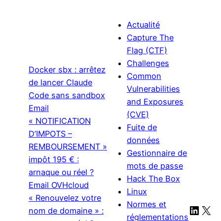
Actualité
Capture The
Flag (CTF)
Challenges
Docker sbx : arrêtez
Common
de lancer Claude
Vulnerabilities
Code sans sandbox
and Exposures
Email
(CVE)
« NOTIFICATION
Fuite de
D’IMPOTS –
données
REMBOURSEMENT »
Gestionnaire de
impôt 195 € :
mots de passe
arnaque ou réel ?
Hack The Box
Email OVHcloud
Linux
« Renouvelez votre
Normes et
Linke
X
nom de domaine » :
réglementations