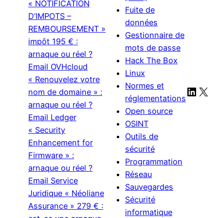
« NOTIFICATION
Fuite de
D’IMPOTS –
données
REMBOURSEMENT »
Gestionnaire de
impôt 195 € :
mots de passe
arnaque ou réel ?
Hack The Box
Email OVHcloud
Linux
« Renouvelez votre
Normes et
Linke
X
nom de domaine » :
réglementations
arnaque ou réel ?
Open source
Email Ledger
OSINT
« Security
Outils de
Enhancement for
sécurité
Firmware » :
Programmation
arnaque ou réel ?
Réseau
Email Service
Sauvegardes
Juridique « Néoliane
Sécurité
Assurance » 279 € :
informatique