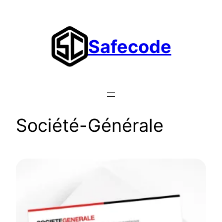
Aller
au
contenu
Safecode
Société-Générale