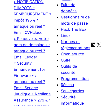
« NOTIFICATION
Fuite de
D’IMPOTS –
données
REMBOURSEMENT »
Gestionnaire de
impôt 195 € :
mots de passe
arnaque ou réel ?
Hack The Box
Email OVHcloud
Linux
« Renouvelez votre
Normes et
Linke
X
nom de domaine » :
réglementations
arnaque ou réel ?
Open source
Email Ledger
OSINT
« Security
Outils de
Enhancement for
sécurité
Firmware » :
Programmation
arnaque ou réel ?
Réseau
Email Service
Sauvegardes
Juridique « Néoliane
Sécurité
Assurance » 279 € :
informatique