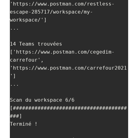
'https://www.postman.com/restless-
escape-285717/workspace/my-
workspace/']

...

14 Teams trouvées

['https://www.postman.com/cegedim-
carrefour', 
'https://www.postman.com/carrefour2021
']

...

Scan du workspace 6/6 
[#####################################
###]

Terminé !
