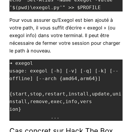
'$(pwd)\exegol.py'" >> $PROFILE
Pour vous assurer qu’Exegol est bien ajouté à
votre path, il vous suffit d’écrire « exegol » (ou
exegol info) dans votre terminal. Il peut être
nécessaire de fermer votre session pour charger
le path à nouveau.
➜ exegol
usage: exegol [-h] [-v] [-q] [-k] [--
offline] [--arch {amd64,arm64}]
{start,stop,restart,install,update,uni
nstall,remove,exec,info,vers
ion}
              ...
Cas concret sur Hack The Box