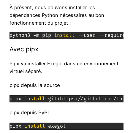
À présent, nous pouvons installer les
dépendances Python nécessaires au bon
fonctionnement du projet :
python3 -m pip 
install
 --user --requireme
Avec pipx
Pipx va installer Exegol dans un environnement
virtuel séparé.
pipx depuis la source
pipx 
install
 git+https://github.com/ThePo
pipx depuis PyPI
pipx 
install
 exegol