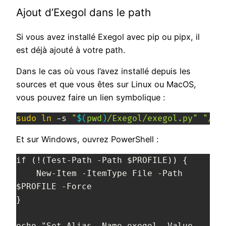
Ajout d’Exegol dans le path
Si vous avez installé Exegol avec pip ou pipx, il
est déjà ajouté à votre path.
Dans le cas où vous l’avez installé depuis les
sources et que vous êtes sur Linux ou MacOS,
vous pouvez faire un lien symbolique :
sudo
ln
 -s 
"
$(
pwd
)
/Exegol/exegol.py"
"/us
Et sur Windows, ouvrez PowerShell :
if (!(Test-Path -Path $PROFILE)) {
    New-Item -ItemType File -Path 
$PROFILE -Force
}
echo "Set-Alias -Name exegol -Value 