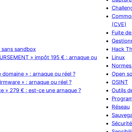
Challen
Common 
(CVE)
Fuite d
Gestion
e sans sandbox
Hack T
RSEMENT » impôt 195 € : arnaque ou
Linux
Normes 
domaine » : arnaque ou réel ?
Open so
rmware » : arnaque ou réel ?
OSINT
ce » 279 € : est-ce une arnaque ?
Outils d
Progra
Réseau
Sauveg
Sécurit
Sensibil