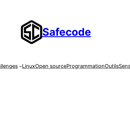
Safecode
llenges
Linux
Open source
Programmation
Outils
Sens