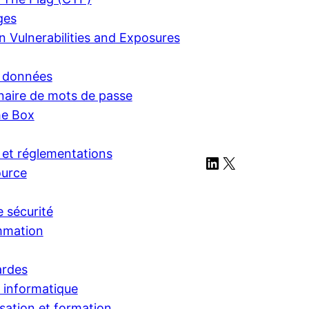
ges
Vulnerabilities and Exposures
e données
naire de mots de passe
he Box
et réglementations
LinkedIn
X
urce
e sécurité
mmation
ardes
é informatique
isation et formation