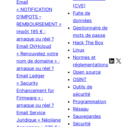
Email
(CVE)
« NOTIFICATION
Fuite de
D’IMPOTS –
données
REMBOURSEMENT »
Gestionnaire de
impôt 195 € :
mots de passe
arnaque ou réel ?
Hack The Box
Email OVHcloud
Linux
« Renouvelez votre
Normes et
Linke
X
nom de domaine » :
réglementations
arnaque ou réel ?
Open source
Email Ledger
OSINT
« Security
Outils de
Enhancement for
sécurité
Firmware » :
Programmation
arnaque ou réel ?
Réseau
Email Service
Sauvegardes
Juridique « Néoliane
Sécurité