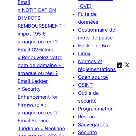
Email
(CVE)
« NOTIFICATION
Fuite de
D’IMPOTS –
données
REMBOURSEMENT »
Gestionnaire de
impôt 195 € :
mots de passe
arnaque ou réel ?
Hack The Box
Email OVHcloud
Linux
« Renouvelez votre
Normes et
Linke
X
nom de domaine » :
réglementations
arnaque ou réel ?
Open source
Email Ledger
OSINT
« Security
Outils de
Enhancement for
sécurité
Firmware » :
Programmation
arnaque ou réel ?
Réseau
Email Service
Sauvegardes
Juridique « Néoliane
Sécurité