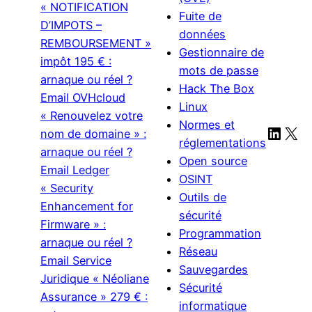
« NOTIFICATION
Fuite de
D’IMPOTS –
données
REMBOURSEMENT »
Gestionnaire de
impôt 195 € :
mots de passe
arnaque ou réel ?
Hack The Box
Email OVHcloud
Linux
« Renouvelez votre
Normes et
Linke
X
nom de domaine » :
réglementations
arnaque ou réel ?
Open source
Email Ledger
OSINT
« Security
Outils de
Enhancement for
sécurité
Firmware » :
Programmation
arnaque ou réel ?
Réseau
Email Service
Sauvegardes
Juridique « Néoliane
Sécurité
Assurance » 279 € :
informatique