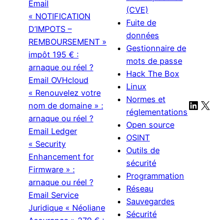
Email
(CVE)
« NOTIFICATION
Fuite de
D’IMPOTS –
données
REMBOURSEMENT »
Gestionnaire de
impôt 195 € :
mots de passe
arnaque ou réel ?
Hack The Box
Email OVHcloud
Linux
« Renouvelez votre
Normes et
Linke
X
nom de domaine » :
réglementations
arnaque ou réel ?
Open source
Email Ledger
OSINT
« Security
Outils de
Enhancement for
sécurité
Firmware » :
Programmation
arnaque ou réel ?
Réseau
Email Service
Sauvegardes
Juridique « Néoliane
Sécurité