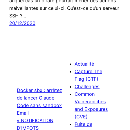
auquel cas un pirate pourrait mener des actions
malveillantes sur celui-ci. Qu’est-ce qu’un serveur
SSH ?…
20/12/2020
Actualité
Capture The
Flag (CTF)
Challenges
Docker sbx : arrêtez
Common
de lancer Claude
Vulnerabilities
Code sans sandbox
and Exposures
Email
(CVE)
« NOTIFICATION
Fuite de
D’IMPOTS –