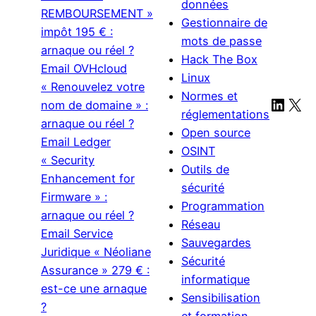
données
REMBOURSEMENT »
Gestionnaire de
impôt 195 € :
mots de passe
arnaque ou réel ?
Hack The Box
Email OVHcloud
Linux
« Renouvelez votre
Normes et
Linke
X
nom de domaine » :
réglementations
arnaque ou réel ?
Open source
Email Ledger
OSINT
« Security
Outils de
Enhancement for
sécurité
Firmware » :
Programmation
arnaque ou réel ?
Réseau
Email Service
Sauvegardes
Juridique « Néoliane
Sécurité
Assurance » 279 € :
informatique
est-ce une arnaque
Sensibilisation
?