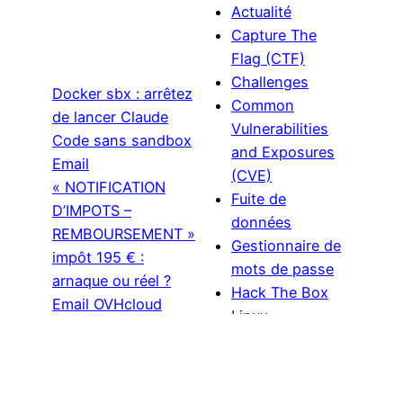
Actualité
Capture The
Flag (CTF)
Challenges
Docker sbx : arrêtez
Common
de lancer Claude
Vulnerabilities
Code sans sandbox
and Exposures
Email
(CVE)
« NOTIFICATION
Fuite de
D’IMPOTS –
données
REMBOURSEMENT »
Gestionnaire de
impôt 195 € :
mots de passe
arnaque ou réel ?
Hack The Box
Email OVHcloud
Linux
« Renouvelez votre
Normes et
Linke
X
nom de domaine » :
réglementations
arnaque ou réel ?
Open source
Email Ledger