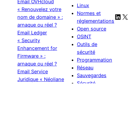
Email OVHcloud
Linux
« Renouvelez votre
Normes et
Linke
X
nom de domaine » :
réglementations
arnaque ou réel ?
Open source
Email Ledger
OSINT
« Security
Outils de
Enhancement for
sécurité
Firmware » :
Programmation
arnaque ou réel ?
Réseau
Email Service
Sauvegardes
Juridique « Néoliane
Sécurité
Assurance » 279 € :
informatique
est-ce une arnaque
Sensibilisation
?
et formation
Threat
Intelligence
VPN