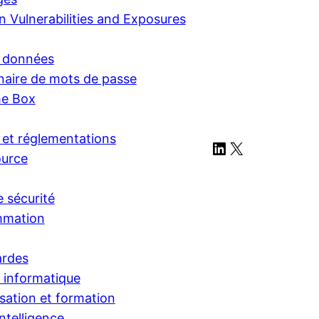
Vulnerabilities and Exposures
e données
naire de mots de passe
he Box
et réglementations
LinkedIn
X
urce
e sécurité
mmation
ardes
é informatique
isation et formation
ntelligence