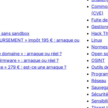
Common 
(CVE)
Fuite d
Gestion
e sans sandbox
Hack T
RSEMENT » impôt 195 € : arnaque ou
Linux
Normes 
domaine » : arnaque ou réel ?
Open so
rmware » : arnaque ou réel ?
OSINT
ce » 279 € : est-ce une arnaque ?
Outils d
Progra
Réseau
Sauveg
Sécurit
Sensibil
Threat I