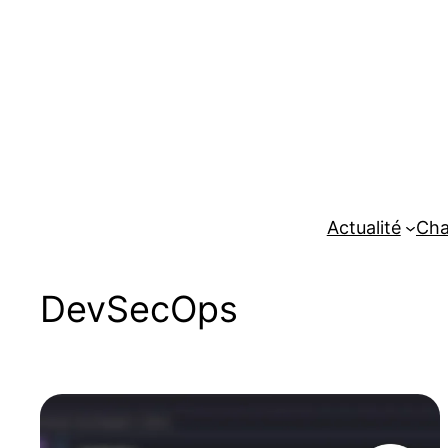
Aller
au
contenu
Actualité
Cha
DevSecOps