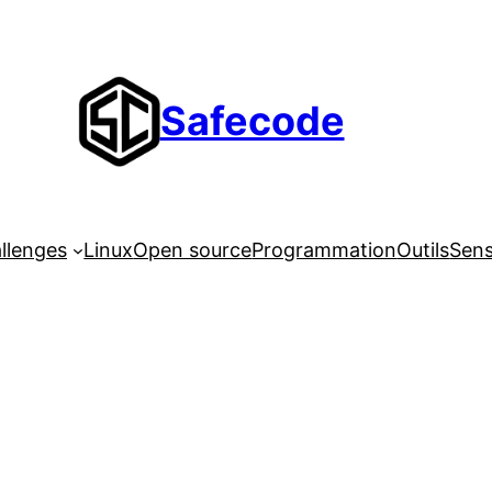
Safecode
llenges
Linux
Open source
Programmation
Outils
Sens