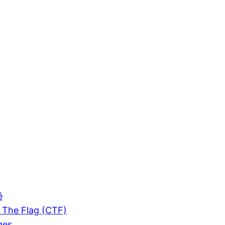
é
 The Flag (CTF)
ges