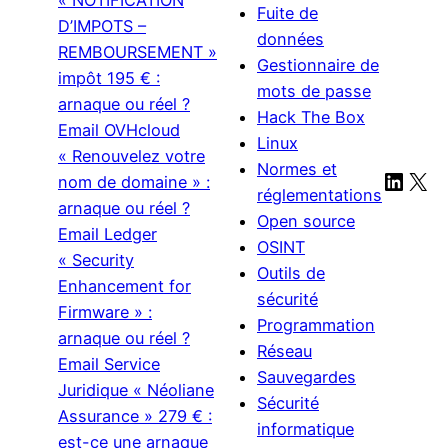
« NOTIFICATION
Fuite de
D’IMPOTS –
données
REMBOURSEMENT »
Gestionnaire de
impôt 195 € :
mots de passe
arnaque ou réel ?
Hack The Box
Email OVHcloud
Linux
« Renouvelez votre
Normes et
Linke
X
nom de domaine » :
réglementations
arnaque ou réel ?
Open source
Email Ledger
OSINT
« Security
Outils de
Enhancement for
sécurité
Firmware » :
Programmation
arnaque ou réel ?
Réseau
Email Service
Sauvegardes
Juridique « Néoliane
Sécurité
Assurance » 279 € :
informatique
est-ce une arnaque