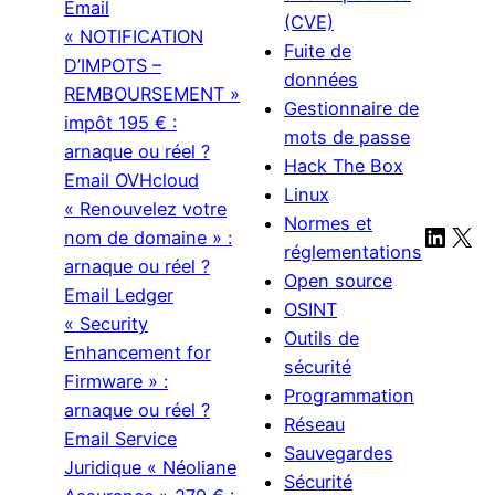
Email
(CVE)
« NOTIFICATION
Fuite de
D’IMPOTS –
données
REMBOURSEMENT »
Gestionnaire de
impôt 195 € :
mots de passe
arnaque ou réel ?
Hack The Box
Email OVHcloud
Linux
« Renouvelez votre
Normes et
Linke
X
nom de domaine » :
réglementations
arnaque ou réel ?
Open source
Email Ledger
OSINT
« Security
Outils de
Enhancement for
sécurité
Firmware » :
Programmation
arnaque ou réel ?
Réseau
Email Service
Sauvegardes
Juridique « Néoliane
Sécurité