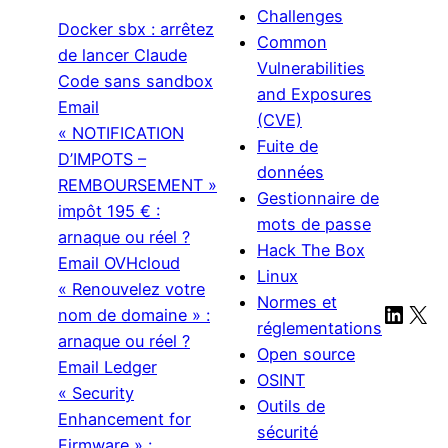
Challenges
Docker sbx : arrêtez
Common
de lancer Claude
Vulnerabilities
Code sans sandbox
and Exposures
Email
(CVE)
« NOTIFICATION
Fuite de
D’IMPOTS –
données
REMBOURSEMENT »
Gestionnaire de
impôt 195 € :
mots de passe
arnaque ou réel ?
Hack The Box
Email OVHcloud
Linux
« Renouvelez votre
Normes et
Linke
X
nom de domaine » :
réglementations
arnaque ou réel ?
Open source
Email Ledger
OSINT
« Security
Outils de
Enhancement for
sécurité
Firmware » :