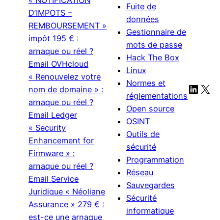
« NOTIFICATION
Fuite de
D’IMPOTS –
données
REMBOURSEMENT »
Gestionnaire de
impôt 195 € :
mots de passe
arnaque ou réel ?
Hack The Box
Email OVHcloud
Linux
« Renouvelez votre
Normes et
Linke
X
nom de domaine » :
réglementations
arnaque ou réel ?
Open source
Email Ledger
OSINT
« Security
Outils de
Enhancement for
sécurité
Firmware » :
Programmation
arnaque ou réel ?
Réseau
Email Service
Sauvegardes
Juridique « Néoliane
Sécurité
Assurance » 279 € :
informatique
est-ce une arnaque