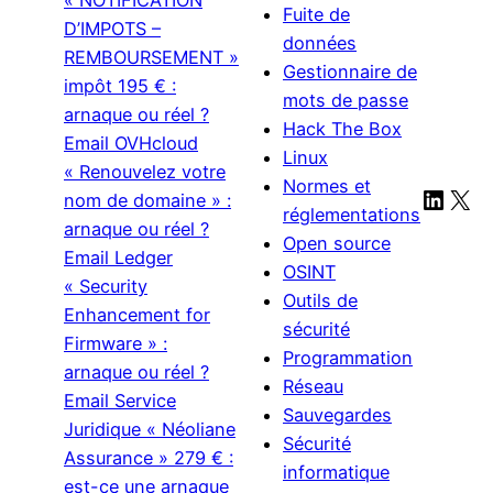
« NOTIFICATION
Fuite de
D’IMPOTS –
données
REMBOURSEMENT »
Gestionnaire de
impôt 195 € :
mots de passe
arnaque ou réel ?
Hack The Box
Email OVHcloud
Linux
« Renouvelez votre
Normes et
Linke
X
nom de domaine » :
réglementations
arnaque ou réel ?
Open source
Email Ledger
OSINT
« Security
Outils de
Enhancement for
sécurité
Firmware » :
Programmation
arnaque ou réel ?
Réseau
Email Service
Sauvegardes
Juridique « Néoliane
Sécurité
Assurance » 279 € :
informatique
est-ce une arnaque