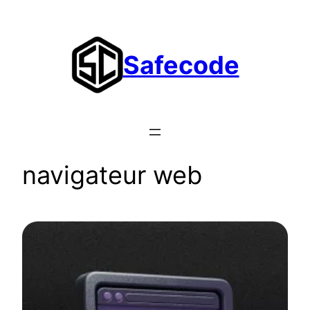
Aller
au
contenu
Safecode
navigateur web