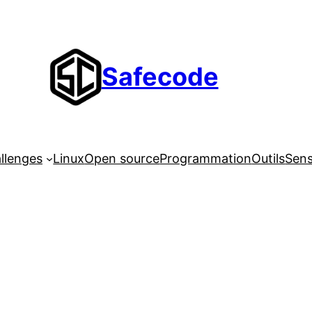
Safecode
llenges
Linux
Open source
Programmation
Outils
Sens