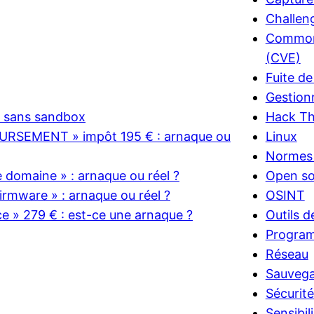
Challen
Common 
(CVE)
Fuite d
Gestion
e sans sandbox
Hack T
RSEMENT » impôt 195 € : arnaque ou
Linux
Normes 
domaine » : arnaque ou réel ?
Open so
rmware » : arnaque ou réel ?
OSINT
ce » 279 € : est-ce une arnaque ?
Outils d
Progra
Réseau
Sauveg
Sécurit
Sensibil