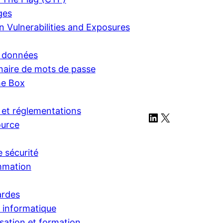
ges
Vulnerabilities and Exposures
e données
naire de mots de passe
he Box
et réglementations
LinkedIn
X
urce
e sécurité
mmation
ardes
é informatique
isation et formation