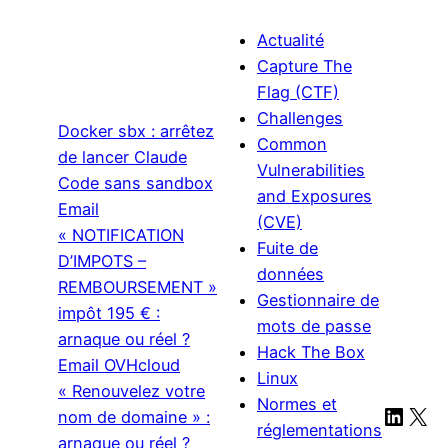
Actualité
Capture The
Flag (CTF)
Challenges
Docker sbx : arrêtez
Common
de lancer Claude
Vulnerabilities
Code sans sandbox
and Exposures
Email
(CVE)
« NOTIFICATION
Fuite de
D’IMPOTS –
données
REMBOURSEMENT »
Gestionnaire de
impôt 195 € :
mots de passe
arnaque ou réel ?
Hack The Box
Email OVHcloud
Linux
« Renouvelez votre
Normes et
Linke
X
nom de domaine » :
réglementations
arnaque ou réel ?